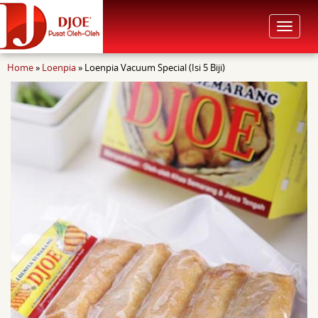
Toggle
navigat
You are here
Home
»
Loenpia
»
Loenpia Vacuum Special (isi 5 Biji)