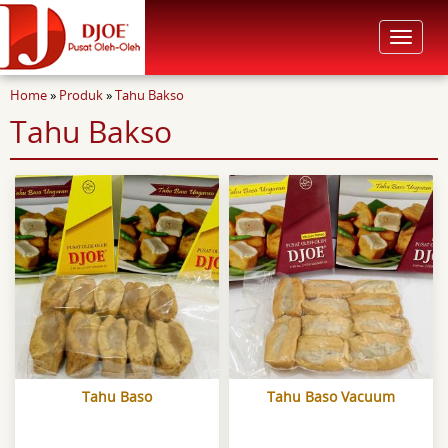
Toggle
navigat
You are here
Home
»
Produk
»
Tahu Bakso
Tahu Bakso
Tahu Baso
Tahu Baso Vacuum