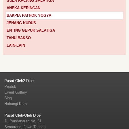
GULA KACANG SALATIGA
ANEKA KERINGAN
BAKPIA PATHOK YOGYA
JENANG KUDUS
ENTING GEPUK SALATIGA
TAHU BAKSO
LAIN-LAIN
Pusat Oleh2 Djoe
Produk
Event Gallery
Blog
Hubungi Kami
Pusat Oleh-Oleh Djoe
Jl. Pandanaran No. 51
Semarang, Jawa Tengah