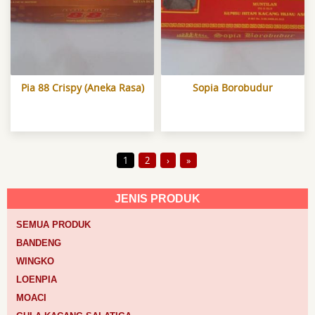
Pia 88 Crispy (Aneka Rasa)
Sopia Borobudur
Pages
1
2
›
»
JENIS PRODUK
SEMUA PRODUK
BANDENG
WINGKO
LOENPIA
MOACI