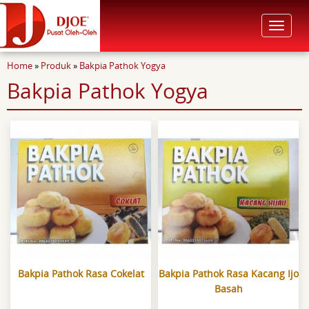
Toggle
navigat
You are here
Home
»
Produk
»
Bakpia Pathok Yogya
Bakpia Pathok Yogya
Bakpia Pathok Rasa Cokelat
Bakpia Pathok Rasa Kacang Ijo
Basah